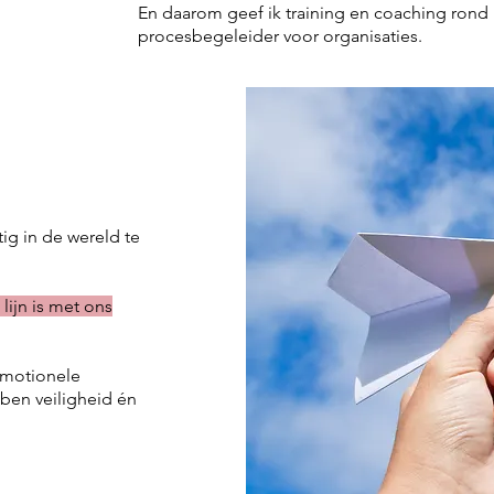
En daarom geef ik training en coaching rond
procesbegeleider voor organisaties. ​
ig in de wereld te
lijn is met ons
 emotionele
ben veiligheid én