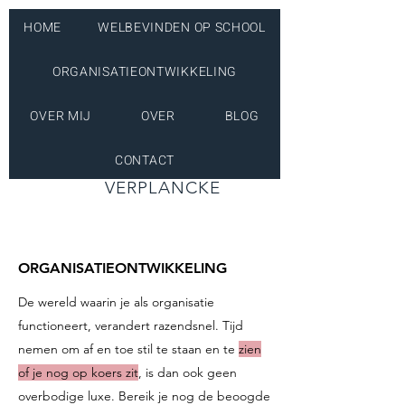
HOME
WELBEVINDEN OP SCHOOL
ORGANISATIEONTWIKKELING
OVER MIJ
OVER
BLOG
CONTACT
INÉS
VERPLANCKE
ORGANISATIEONTWIKKELING
De wereld waarin je als organisatie
functioneert, verandert razendsnel. Tijd
nemen om af en toe stil te staan en te
zien
of je nog op koers zit
, is dan ook geen
overbodige luxe. Bereik je nog de beoogde