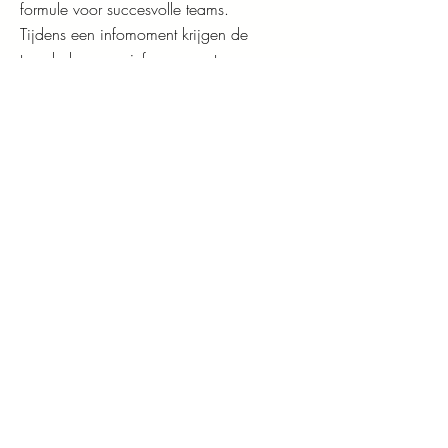
formule voor succesvolle teams.
Tijdens een infomoment krijgen de
teamleden meer info over wat
welbevinden individueel en als team
versterkt. Daarna bespreken we samen
welke mogelijke stressoren best
aangepakt worden en hoe het team
samen het welbevinden van iedereen kan
bevorderen op een empowerende en
ondersteunende manier.
“Heel veel dank voor jouw
ondersteuning!
Je hebt echt een groot
verschil gemaakt!
Ik hoop dat we in de toekomst
nog kunnen samen werken!
"